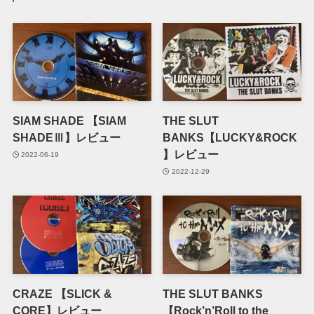
SIAM SHADE 【SIAM
THE SLUT
SHADEⅢ】レビュー
BANKS【LUCKY&ROCK
】レビュー
2022-06-19
2022-12-29
CRAZE 【SLICK &
THE SLUT BANKS
CORE】レビュー
【Rock’n’Roll to the