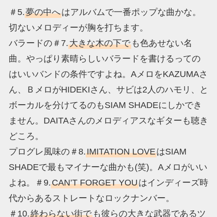
＃5.
夢の中へ
はアルバムで一番ポップな曲かな。
切ないメロディーが胸を打ちます。
バラードの＃7.
大きな木の下で
も色あせない名
曲。やっぱり素晴らしいバラードを書けるっての
はいいバンドの条件ですよね。AメロをKAZUMAさ
ん、ＢメロがHIDEKIさん、サビは2人のハモリ、と
ボーカルを分けてるのもSIAM SHADEにしかでき
ません。DAITAさんのメロディアスなギターも聴き
どころ。
プログレ風味の＃8.
IMITATION LOVE
はSIAM
SHADEで最もマイナーな曲かも(笑)。Aメロがいい
よね。＃9.
CAN’T FORGET YOU
はインディーズ時
代からあるストレートなロックナンバー。
＃10.
終わらない街で
も彼らの大きな武器であるツ