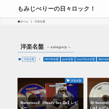
もみじべりーの日々ロック！
ホーム
洋楽名盤
洋楽名盤
– category –
洋楽名盤
HR/HM名盤
punk名盤
Loud Rock名盤
Alternat
洋楽名盤
Marvelous3 【Ready Sex Go】レビ
30 Seconds
ュー
Lie】レビ