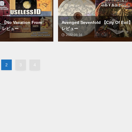
D. 【No Vacation From
Avenged Sevenfold 【City Of Evil
ld】レビュー
レビュー
2022-06-16
2
3
4