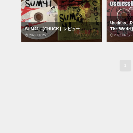
Useless I.
SUM41 【CHUCK】レビュー
The Wor
2022-06-25
2022-06-17
1