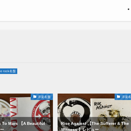
ive rock名盤
洋楽名盤
洋楽
 To Mars 【A Beautiful
Rise Against 【The Sufferer & The
ュー
Witness 】レビュー