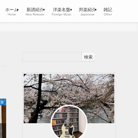
ホーム
新譜紹介
洋楽名盤
邦楽紹介
雑記
Home
New Release
Foreign Music
Japanese
Other
検索
名盤