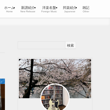
ホーム
新譜紹介
洋楽名盤
邦楽紹介
雑記
Home
New Release
Foreign Music
Japanese
Other
検索
楽）