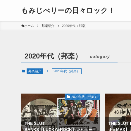
もみじべりーの日々ロック！
ホーム
邦楽紹介
2020年代（邦楽）
2020年代（邦楽）
– category –
邦楽紹介
2020年代（邦楽）
2020年代（邦楽）
THE SLUT
THE SLUT 
BANKS【LUCKY&ROCK】レビュー
the MAX