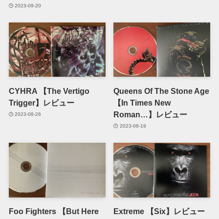
2023-09-20
CYHRA 【The Vertigo
Queens Of The Stone Age
Trigger】レビュー
【In Times New
Roman…】レビュー
2023-08-26
2023-08-19
Foo Fighters 【But Here
Extreme 【Six】レビュー