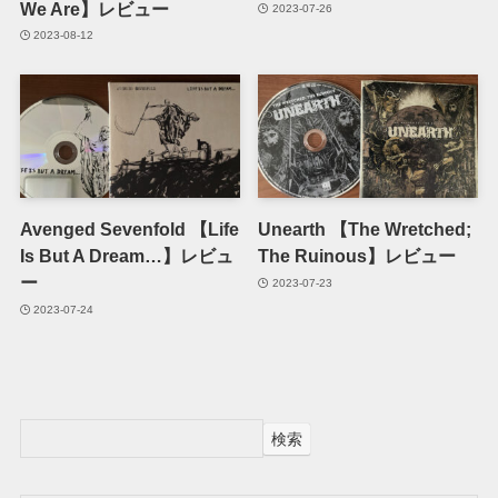
We Are】レビュー
2023-07-26
2023-08-12
Avenged Sevenfold 【Life
Unearth 【The Wretched;
Is But A Dream…】レビュ
The Ruinous】レビュー
ー
2023-07-23
2023-07-24
検索