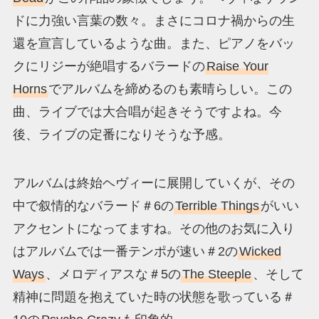
ドに力強い言葉の数々。まさにコロナ禍からの生
還を宣言しているような曲。また、ピアノをバッ
クにリジーが絶唱するバラードの
Raise Your
Horns
でアルバムを締めるのも素晴らしい。この
曲、ライブでは大合唱が起きそうですよね。今
後、ライブの定番になりそうな予感。
アルバムは終始ヘヴィーに展開していくが、その
中で叙情的なバラード＃6の
Terrible Things
がいい
アクセントになってますね。その他のお気に入り
はアルバムでは一番テンポが速い＃2の
Wicked
Ways
、メロディアスな＃5の
The Steeple
、そして
精神に問題を抱えていた時の状態を歌っている＃