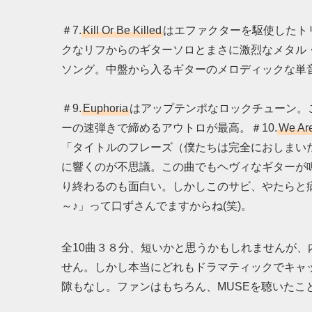
＃7.
Kill Or Be Killed
はエファクターを駆使したト
クなリフからのギターソロとまさに激烈なメタル・
ソング。中盤から入るギターのメロディックな単
＃9.
Euphoria
はアップテンポなロックチューン。
ーの速弾きで締めるアウトロが最高。＃10.
We Ar
「タイトルのフレーズ（僕たちは完全におしまい
に響くのが不思議。この曲でもヘヴィなギターが
り終わるのも面白い。しかしこのサビ、やたらと病みつき
～♪」って口ずさんでますからね(笑)。
全10曲３８分、短いかと思うかもしれませんが
せん。しかし本当にどれもドラマティックでキャ
隙もなし。ファンはもちろん、MUSEを聴いたこ