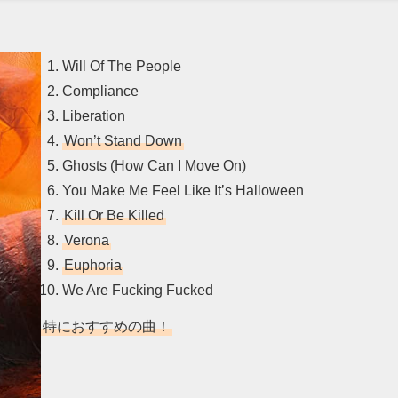
Will Of The People
Compliance
Liberation
Won’t Stand Down
Ghosts (How Can I Move On)
You Make Me Feel Like It’s Halloween
Kill Or Be Killed
Verona
Euphoria
We Are Fucking Fucked
特におすすめの曲！