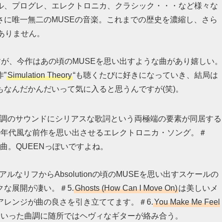
ル、プログレ、エレクトロニカ、クラシック・・・など様々な
さに唯一無二のMUSEの音楽。これまでの歴史を濃縮し、さら
ありません。
すが、今作はあの頃のMUSEを思い出すような曲があり嬉しい
”
Simulation Theory
“も聴くたびに好きになっていき、結局は
なんだかんだいって気に入ると思うんですが(笑)。
調のサウンドにシリアスな歌詞という両極端の要素が同居する
0年代風な前作を思い出させるエレクトロニカ・ソング。＃
曲。QUEENっぽいですよね。
なリフからAbsolutionの頃のMUSEを思い出すスケールの
な展開が凄い。＃5.
Ghosts (How Can I Move On)
は美しいメ
レンジが曲の良さを引き立ててます。＃6.
You Make Me Feel
といった曲調に随所ではヘヴィなギターが絡み合う。