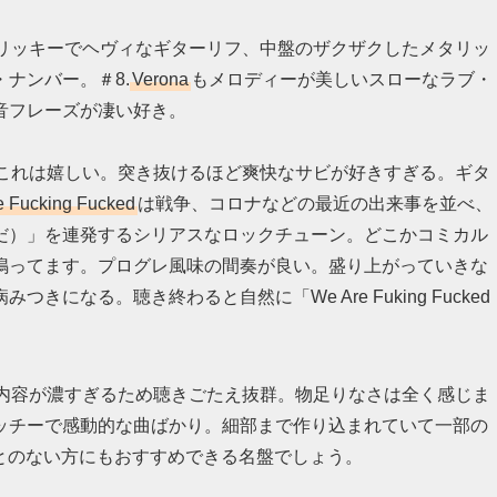
リッキーでヘヴィなギターリフ、中盤のザクザクしたメタリッ
ナンバー。＃8.
Verona
もメロディーが美しいスローなラブ・
音フレーズが凄い好き。
これは嬉しい。突き抜けるほど爽快なサビが好きすぎる。ギタ
e Fucking Fucked
は戦争、コロナなどの最近の出来事を並べ、
だ）」を連発するシリアスなロックチューン。どこかコミカル
鳴ってます。プログレ風味の間奏が良い。盛り上がっていきな
になる。聴き終わると自然に「We Are Fuking Fucked
、内容が濃すぎるため聴きごたえ抜群。物足りなさは全く感じま
ッチーで感動的な曲ばかり。細部まで作り込まれていて一部の
とのない方にもおすすめできる名盤でしょう。