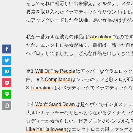
そしてそれに相応しい出来栄え。オルタナ、メタ
要素を取り入れたドラマティックなサウンドはま
にアップグレードした全10曲、悪い作品のはずが
私が一番好きな彼らの作品は”
Absolution
”なので
ただ、エレクトロ要素が強く、最初は戸惑った前作
ヘビロテしてましたし、どんな作品を出してきても
＃1.
Will Of The People
はアッパーなグラムロック
曲。＃2.
Compliance
はシンセのリフと歌メロが8
3.
Liberation
はオペラティックでドラマティックな
＃4.
Won’t Stand Down
は超ヘヴィでインダストリアル
大きいキャッチーなサビへとつながるダイナミック
ロディーが素晴らしい。ピアノ主体のシンプルなア
Like It’s Halloween
はエレクトロニカ風ファンク