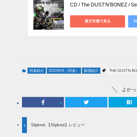
CD / The DUST'N'BONEZ / Sea
楽天市場で見る
Y
邦楽紹介
2020年代（邦楽）
新譜紹介
THE DUST'N B
よかっ
Slipknot 【Slipknot】レビュー