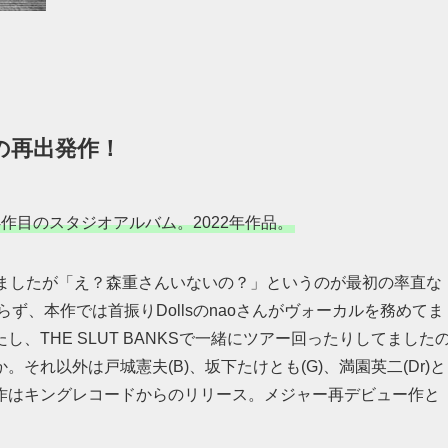
の再出発作！
通算4作目のスタジオアルバム。2022年作品。
きましたが「え？森重さんいないの？」というのが最初の率直な
ず、本作では首振りDollsのnaoさんがヴォーカルを務めてま
、THE SLUT BANKSで一緒にツアー回ったりしてました
れ以外は戸城憲夫(B)、坂下たけとも(G)、満園英二(Dr)と
作はキングレコードからのリリース。メジャー再デビュー作と