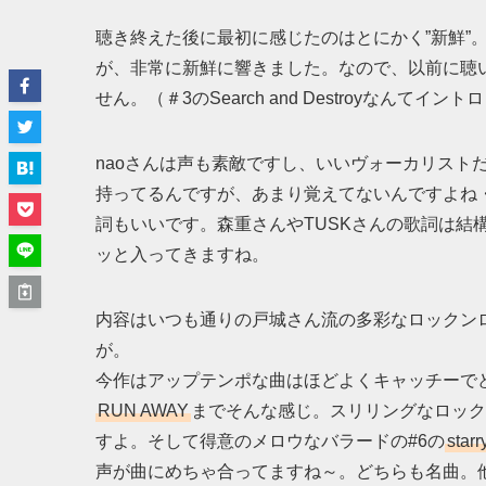
聴き終えた後に最初に感じたのはとにかく”新鮮”
が、非常に新鮮に響きました。なので、以前に聴
せん。（＃3のSearch and Destroyなんてイン
naoさんは声も素敵ですし、いいヴォーカリスト
持ってるんですが、あまり覚えてないんですよね・
詞もいいです。森重さんやTUSKさんの歌詞は結
ッと入ってきますね。
内容はいつも通りの戸城さん流の多彩なロックン
が。
今作はアップテンポな曲はほどよくキャッチーで
RUN AWAY
までそんな感じ。スリリングなロックン
すよ。そして得意のメロウなバラードの#6の
starr
声が曲にめちゃ合ってますね～。どちらも名曲。他