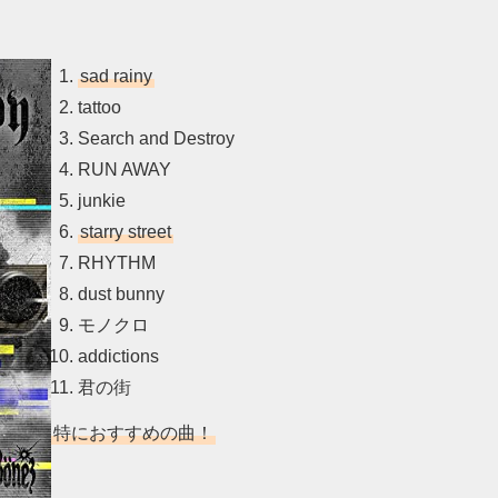
sad rainy
tattoo
Search and Destroy
RUN AWAY
junkie
starry street
RHYTHM
dust bunny
モノクロ
addictions
君の街
特におすすめの曲！