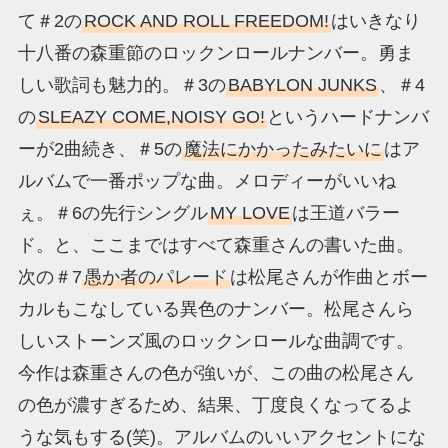
て＃2の
ROCK AND ROLL FREEDOM!
はいきなり
十八番の森重節のロックンロールナンバー。勇ま
しい歌詞も魅力的。＃3の
BABYLON JUNKS
、＃4
の
SLEAZY COME,NOISY GO!
というハードナンバ
ーが2曲続き、＃5の
魔法にかかったみたいに
はア
ルバムで一番ポップな曲。メロディーがいいね
ぇ。＃6の先行シングル
MY LOVE
は王道バラー
ド。と、ここまではすべて森重さんの書いた曲。
次の＃7
愚か者のパレード
は松尾さんが作曲とボー
カルもこなしている異色のナンバー。松尾さんら
しいストーンズ風のロックンロールな曲調です。
今作は森重さんの色が強いが、この曲の松尾さん
の色が濃すぎるため、結果、丁度良くなってるよ
うな気もする(笑)。アルバムのいいアクセントにな