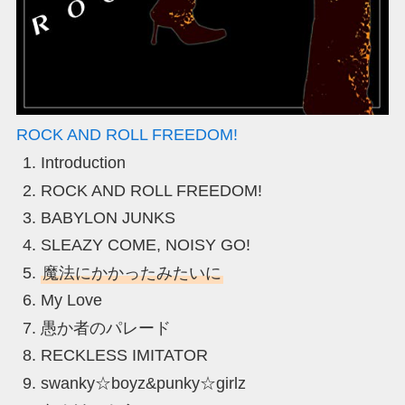
ROCK AND ROLL FREEDOM!
Introduction
ROCK AND ROLL FREEDOM!
BABYLON JUNKS
SLEAZY COME, NOISY GO!
魔法にかかったみたいに
My Love
愚か者のパレード
RECKLESS IMITATOR
swanky☆boyz&punky☆girlz