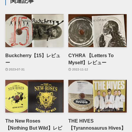
関連記事
Buckcherry【15】レビュ
CYHRA 【Letters To
ー
Myself】レビュー
2023-07-31
2022-11-12
The New Roses
THE HIVES
【Nothing But Wild】レビ
【Tyrannosaurus Hives】