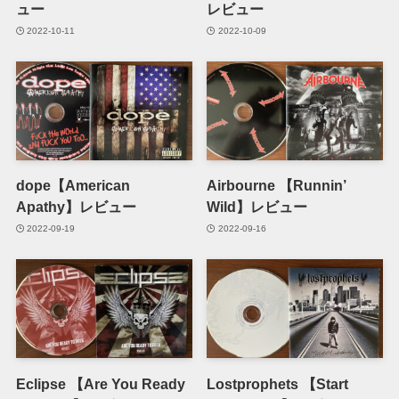
ュー
レビュー
2022-10-11
2022-10-09
dope【American
Airbourne 【Runnin’
Apathy】レビュー
Wild】レビュー
2022-09-19
2022-09-16
Eclipse 【Are You Ready
Lostprophets 【Start