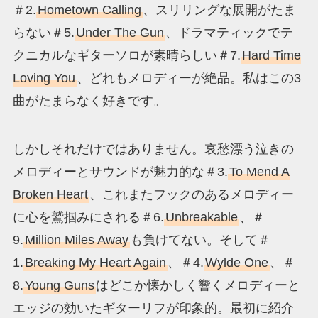
＃2.
Hometown Calling
、スリリングな展開がたま
らない＃5.
Under The Gun
、ドラマティックでテ
クニカルなギターソロが素晴らしい＃7.
Hard Time
Loving You
、どれもメロディーが絶品。私はこの3
曲がたまらなく好きです。
しかしそれだけではありません。哀愁漂う泣きの
メロディーとサウンドが魅力的な＃3.
To Mend A
Broken Heart
、これまたフックのあるメロディー
に心を鷲掴みにされる＃6.
Unbreakable
、＃
9.
Million Miles Away
も負けてない。そして＃
1.
Breaking My Heart Again
、＃4.
Wylde One
、＃
8.
Young Guns
はどこか懐かしく響くメロディーと
エッジの効いたギターリフが印象的。最初に紹介