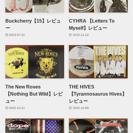
Buckcherry【15】レビュ
CYHRA 【Letters To
ー
Myself】レビュー
2023-07-31
2022-11-12
The New Roses
THE HIVES
【Nothing But Wild】レビ
【Tyrannosaurus Hives】
ュー
レビュー
2022-10-11
2022-10-09