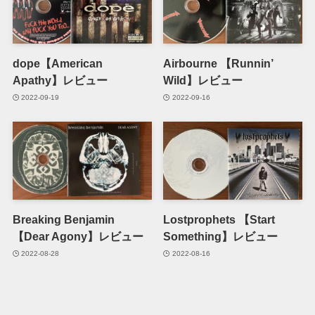
dope【American
Airbourne 【Runnin’
Apathy】レビュー
Wild】レビュー
2022-09-19
2022-09-16
Breaking Benjamin
Lostprophets 【Start
【Dear Agony】レビュー
Something】レビュー
2022-08-28
2022-08-16