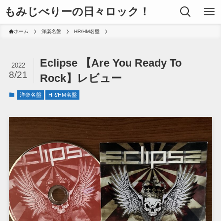
もみじべりーの日々ロック！
ホーム
洋楽名盤
HR/HM名盤
Eclipse 【Are You Ready To
2022
8/21
Rock】レビュー
洋楽名盤
HR/HM名盤