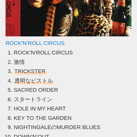
ROCK’N’ROLL CIRCUS
ROCK’N’ROLL CIRCUS
激情
TRICKSTER
透明なピストル
SACRED ORDER
スタートライン
HOLE IN MY HEART
KEY TO THE GARDEN
NIGHTINGALEのMURDER BLUES
DOWN’N’OUT