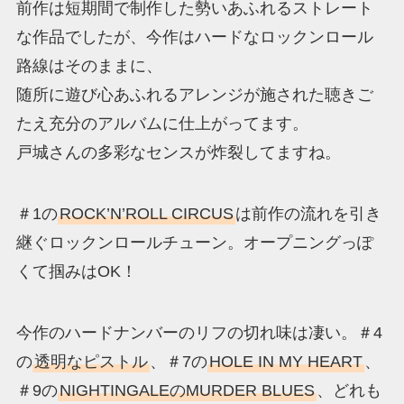
前作は短期間で制作した勢いあふれるストレート
な作品でしたが、今作はハードなロックンロール
路線はそのままに、
随所に遊び心あふれるアレンジが施された聴きご
たえ充分のアルバムに仕上がってます。
戸城さんの多彩なセンスが炸裂してますね。
＃1の
ROCK’N’ROLL CIRCUS
は前作の流れを引き
継ぐロックンロールチューン。オープニングっぽ
くて掴みはOK！
今作のハードナンバーのリフの切れ味は凄い。＃4
の
透明なピストル
、＃7の
HOLE IN MY HEART
、
＃9の
NIGHTINGALEのMURDER BLUES
、どれも