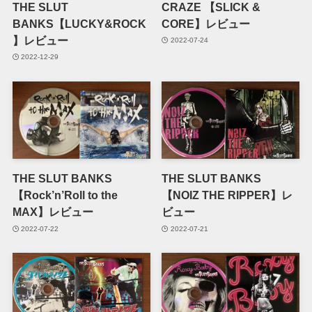
THE SLUT
CRAZE 【SLICK &
BANKS【LUCKY&ROCK
CORE】レビュー
】レビュー
2022-07-24
2022-12-29
THE SLUT BANKS
THE SLUT BANKS
【Rock’n’Roll to the
【NOIZ THE RIPPER】レ
MAX】レビュー
ビュー
2022-07-22
2022-07-21