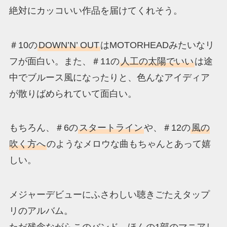
絶対にカッコいい作品を届けてくれそう。
＃10の
DOWN’N’ OUT
はMOTORHEADみたいなリ
フが面白い。また、＃11の
人工の太陽でいい
は途
中でブルース風になったりと、色んなアイディア
が散りばめられていて面白い。
もちろん、＃6の
スタートライン
や、＃12の
風の
吹く方へ
のようなメロウな曲もちゃんとあって嬉
しい。
メジャーデビューにふさわしい聴きごたえタップ
リのアルバム。